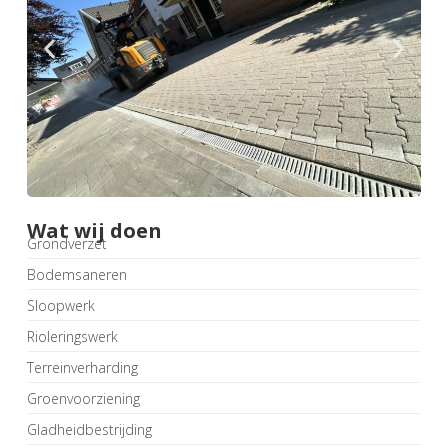
Wat wij doen
Grondverzet
Bodemsaneren
Sloopwerk
Rioleringswerk
Terreinverharding
Groenvoorziening
Gladheidbestrijding